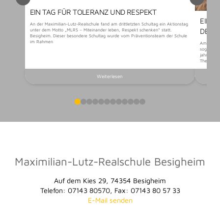
EIN TAG FÜR TOLERANZ UND RESPEKT
EIN 
An der Maximilian-Lutz-Realschule fand am drittletzten Schultag ein Aktionstag
DER 
unter dem Motto „MLRS – Miteinander leben, Respekt schenken“ statt.
Besigheim. Dieser besondere Schultag wurde vom Präventionsteam der Schule
im Rahmen
Am vorlet
sogenannt
jahrgangs
Themen au
Weiterlesen
0
1
2
3
4
5
6
7
8
9
10
11
Maximilian-Lutz-Realschule Besigheim
Auf dem Kies 29, 74354 Besigheim
Telefon: 07143 80570, Fax: 07143 80 57 33
E-Mail senden