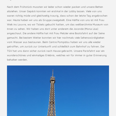
Nach dem Frühstück mussten wir leider schon wieder packen und unsere Betten
abziehen. Unser Gepäck konnten wir erstmal in der Lobby lassen. Viele von uns
waren richtig müde und gleichzeitig traurig, dass schon der letzte Tag angebrochen
war. Heute haben wir uns als Gruppe zweigeteilt. Eine Hälfte von uns ist mit Frau
Weik ins Louvre, wo wir Tickets gebucht hatten, um das weltberühmte Museum von
Innen zu sehen. Wir haben uns dort unter anderem die Joconde (Mona Lisa)
angeschaut. Die andere Hälfte hat mit Frau Metzler eine Bootsfahrt auf der Seine
gemacht. Bei bestem Wetter konnten wir hier nochmals viele Sehenswürdigkeiten
vom Wasser aus bestaunen. Beim Centre Pompidou haben wir uns alle wieder
getroffen, um zurück zur Unterkunft und schließlich zum Bahnhof zu fahren. Der
TGV hat uns dann sicher zurück nach Hause gebracht. Unsere Parisfahrt war ein
wunderschönes und einmaliges Erlebnis, welches wir für immer in guter Erinnerung
behalten werden.