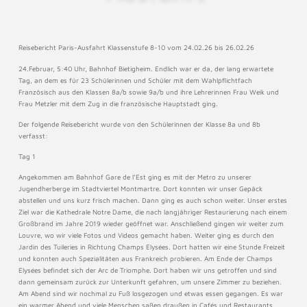
Reisebericht Paris-Ausfahrt Klassenstufe 8-10 vom 24.02.26 bis 26.02.26
24.Februar, 5:40 Uhr, Bahnhof Bietigheim. Endlich war er da, der lang erwartete
Tag, an dem es für 23 Schülerinnen und Schüler mit dem Wahlpflichtfach
Französisch aus den Klassen 8a/b sowie 9a/b und ihre Lehrerinnen Frau Weik und
Frau Metzler mit dem Zug in die französische Hauptstadt ging.
Der folgende Reisebericht wurde von den Schülerinnen der Klasse 8a und 8b
verfasst:
Tag 1
Angekommen am Bahnhof Gare de l’Est ging es mit der Metro zu unserer
Jugendherberge im Stadtviertel Montmartre. Dort konnten wir unser Gepäck
abstellen und uns kurz frisch machen. Dann ging es auch schon weiter. Unser erstes
Ziel war die Kathedrale Notre Dame, die nach langjähriger Restaurierung nach einem
Großbrand im Jahre 2019 wieder geöffnet war. Anschließend gingen wir weiter zum
Louvre, wo wir viele Fotos und Videos gemacht haben. Weiter ging es durch den
Jardin des Tuileries in Richtung Champs Elysées. Dort hatten wir eine Stunde Freizeit
und konnten auch Spezialitäten aus Frankreich probieren. Am Ende der Champs
Elysées befindet sich der Arc de Triomphe. Dort haben wir uns getroffen und sind
dann gemeinsam zurück zur Unterkunft gefahren, um unsere Zimmer zu beziehen.
Am Abend sind wir nochmal zu Fuß losgezogen und etwas essen gegangen. Es war
ein warmer Abend und viele Menschen saßen draußen in Cafés und Restaurants.