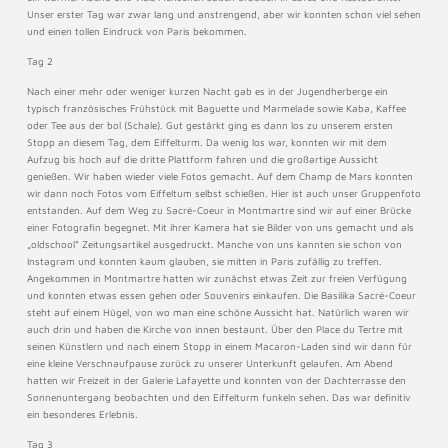
Unser erster Tag war zwar lang und anstrengend, aber wir konnten schon viel sehen
und einen tollen Eindruck von Paris bekommen.
Tag 2
Nach einer mehr oder weniger kurzen Nacht gab es in der Jugendherberge ein
typisch französisches Frühstück mit Baguette und Marmelade sowie Kaba, Kaffee
oder Tee aus der bol (Schale). Gut gestärkt ging es dann los zu unserem ersten
Stopp an diesem Tag, dem Eiffelturm. Da wenig los war, konnten wir mit dem
Aufzug bis hoch auf die dritte Plattform fahren und die großartige Aussicht
genießen. Wir haben wieder viele Fotos gemacht. Auf dem Champ de Mars konnten
wir dann noch Fotos vom Eiffeltum selbst schießen. Hier ist auch unser Gruppenfoto
entstanden. Auf dem Weg zu Sacré-Coeur in Montmartre sind wir auf einer Brücke
einer Fotografin begegnet. Mit ihrer Kamera hat sie Bilder von uns gemacht und als
„oldschool“ Zeitungsartikel ausgedruckt. Manche von uns kannten sie schon von
Instagram und konnten kaum glauben, sie mitten in Paris zufällig zu treffen.
Angekommen in Montmartre hatten wir zunächst etwas Zeit zur freien Verfügung
und konnten etwas essen gehen oder Souvenirs einkaufen. Die Basilika Sacré-Coeur
steht auf einem Hügel, von wo man eine schöne Aussicht hat. Natürlich waren wir
auch drin und haben die Kirche von innen bestaunt. Über den Place du Tertre mit
seinen Künstlern und nach einem Stopp in einem Macaron-Laden sind wir dann für
eine kleine Verschnaufpause zurück zu unserer Unterkunft gelaufen. Am Abend
hatten wir Freizeit in der Galerie Lafayette und konnten von der Dachterrasse den
Sonnenuntergang beobachten und den Eiffelturm funkeln sehen. Das war definitiv
ein besonderes Erlebnis.
Tag 3