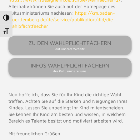
Alternativ können Sie auch auf der Homepage des
Kultusministeriums nachlesen:
https://km.baden-
Umschalten auf hohe Kontraste
wuerttemberg.de/de/service/publikation/did/die-
wahlpflichtfaecher
Schrift vergrößern
ZU DEN WAHLPFLICHTFÄCHERN
auf unserer Website
INFOS WAHLPFLICHTFÄCHERN
des Kultusministeriums
Nun hoffe ich, dass Sie für Ihr Kind die richtige Wahl
treffen. Achten Sie auf die Stärken und Neigungen Ihres
Kindes. Lassen Sie unbedingt Ihr Kind mitentscheiden.
Sie kennen Ihr Kind am besten und wissen, in welchem
Bereich es Talente besitzt und motiviert arbeiten wird.
Mit freundlichen Grüßen