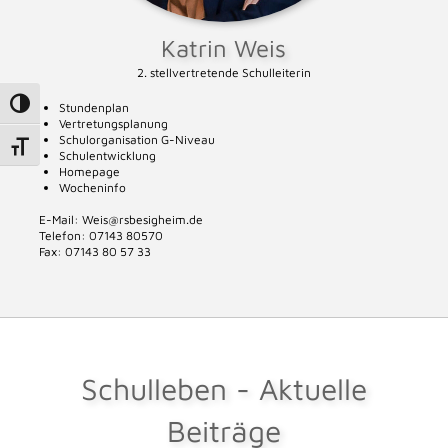
Katrin Weis
2. stellvertretende Schulleiterin
Umschalten auf hohe Kontraste
Stundenplan
Vertretungsplanung
Schulorganisation G-Niveau
Schrift vergrößern
Schulentwicklung
Homepage
Wocheninfo
E-Mail: Weis@rsbesigheim.de
Telefon: 07143 80570
Fax: 07143 80 57 33
Schulleben - Aktuelle
Beiträge