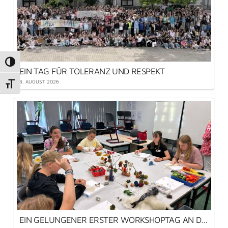
Umschalten auf hohe Kontraste
EIN TAG FÜR TOLERANZ UND RESPEKT
3. AUGUST 2026
Schrift vergrößern
EIN GELUNGENER ERSTER WORKSHOPTAG AN DER MLRS