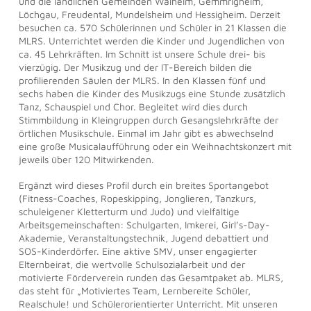
und die ländlichen Gemeinden Walheim, Gemmrigheim,
Löchgau, Freudental, Mundelsheim und Hessigheim. Derzeit
besuchen ca. 570 Schülerinnen und Schüler in 21 Klassen die
MLRS. Unterrichtet werden die Kinder und Jugendlichen von
ca. 45 Lehrkräften. Im Schnitt ist unsere Schule drei- bis
vierzügig. Der Musikzug und der IT-Bereich bilden die
profilierenden Säulen der MLRS. In den Klassen fünf und
sechs haben die Kinder des Musikzugs eine Stunde zusätzlich
Tanz, Schauspiel und Chor. Begleitet wird dies durch
Stimmbildung in Kleingruppen durch Gesangslehrkräfte der
örtlichen Musikschule. Einmal im Jahr gibt es abwechselnd
eine große Musicalaufführung oder ein Weihnachtskonzert mit
jeweils über 120 Mitwirkenden.
Ergänzt wird dieses Profil durch ein breites Sportangebot
(Fitness-Coaches, Ropeskipping, Jonglieren, Tanzkurs,
schuleigener Kletterturm und Judo) und vielfältige
Arbeitsgemeinschaften: Schulgarten, Imkerei, Girl’s-Day-
Akademie, Veranstaltungstechnik, Jugend debattiert und
SOS-Kinderdörfer. Eine aktive SMV, unser engagierter
Elternbeirat, die wertvolle Schulsozialarbeit und der
motivierte Förderverein runden das Gesamtpaket ab. MLRS,
das steht für „Motiviertes Team, Lernbereite Schüler,
Realschule! und Schülerorientierter Unterricht. Mit unseren