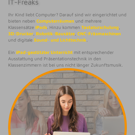
IT-Freaks
Ihr Kind liebt Computer? Darauf sind wir eingerichtet und
bieten neben
Computerräumen
und mehrere
Klassensätze
iPads
. Hinzu kommen
Tastaturschulung
,
3D-Drucker
,
Robotik-Bausätze
,
CNC-Fräsmaschinen
und digitale
Sound- und Lichttechnik
.
Ein
iPad-gestützter Unterricht
mit entsprechender
Ausstattung und Präsentationstechnik in den
Klassenzimmern ist bei uns nicht länger Zukunftsmusik.