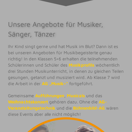
Unsere Angebote für Musiker,
Sänger, Tänzer
Ihr Kind singt gerne und hat Musik im Blut? Dann ist es
bei unseren Angeboten für Musikbegeisterte genau
richtig! In den Klassen 5+6 erhalten die teilnehmenden
Schülerinnen und Schüler des
Musikprofils
wöchentlich
drei Stunden Musikunterricht, in denen zu gleichen Teilen
gesungen, getanzt und musiziert wird. Ab Klasse 7 wird
die Arbeit in der
AG „Musik+“
fortgeführt.
Gemeinsame
Aufführungen
,
Musicals
und das
Weihnachtskonzert
gehören dazu. Ohne die
AG-
Veranstaltungstechnik
und die
Bühnenbild-AG
wären
diese Events aber alle nicht möglich!