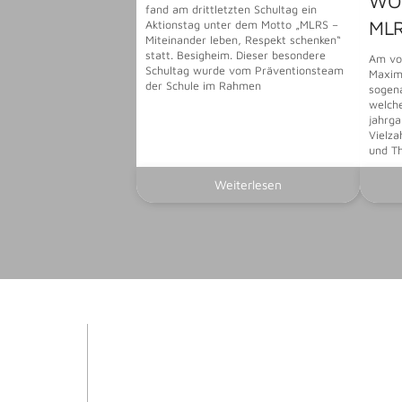
WO
fand am drittletzten Schultag ein
ML
Aktionstag unter dem Motto „MLRS –
Miteinander leben, Respekt schenken“
statt. Besigheim. Dieser besondere
Am vor
Schultag wurde vom Präventionsteam
Maximi
der Schule im Rahmen
sogen
welche
jahrga
Vielza
und T
Weiterlesen