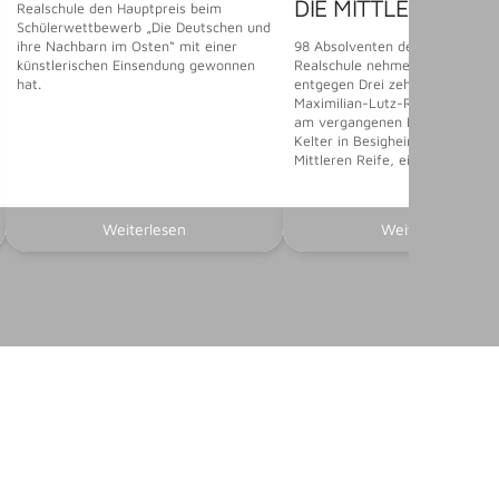
DIE MITTLERE REIF
Realschule den Hauptpreis beim
Schülerwettbewerb „Die Deutschen und
ihre Nachbarn im Osten“ mit einer
98 Absolventen der Maximilian-
künstlerischen Einsendung gewonnen
Realschule nehmen ihre Zeugni
hat.
entgegen Drei zehnte Klassen d
Maximilian-Lutz-Realschule fei
am vergangenen Freitag in der 
Kelter in Besigheim das Besteh
Mittleren Reife, eine neunte
Weiterlesen
Weiterlesen