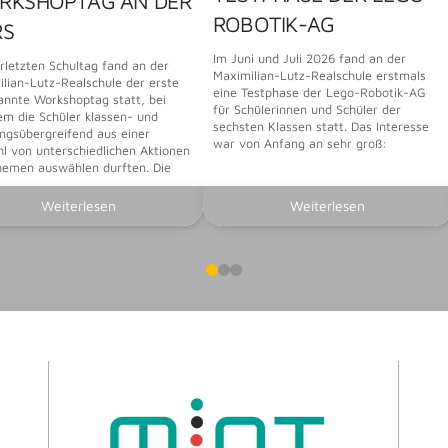
RKSHOPTAG AN DER
ROBOTIK-AG
RS
Im Juni und Juli 2026 fand an der
letzten Schultag fand an der
Maximilian-Lutz-Realschule erstmals
lian-Lutz-Realschule der erste
eine Testphase der Lego-Robotik-AG
annte Workshoptag statt, bei
für Schülerinnen und Schüler der
m die Schüler klassen- und
sechsten Klassen statt. Das Interesse
ngsübergreifend aus einer
war von Anfang an sehr groß:
hl von unterschiedlichen Aktionen
hemen auswählen durften. Die
Weiterlesen
Weiterlesen
0
1
2