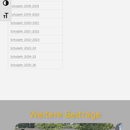
Umschalten auf hohe Kontraste
Schuljahr 2018-2019
Schuljahr 2019-2020
Schrift vergrößern
Schuljahr 2020-2021
Schuljahr 2021-2022
Schuljahr 2022-2023
Schuljahr 2023-24
Schuljahr 2024-25
Schuljahr 2025-26
Weitere Beiträge