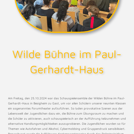
Wilde Bühne im Paul-
Gerhardt-Haus
Am Freitag, den 25.10.2024 war das Schauspielensemble der Wilden Bühne im Paul-
Gerhardt-Haus in Besigheim zu Gast, um vor allen Schülern unserer neunten Klassen
ein sogenanntes Forumtheater aufzuführen. So luden provokative Szenen aus der
Lebenswelt der Jugendlichen dazu ein, die Bühne zum Übungsraum zu machen und
die Schüler zu aktivieren, auch schauspielerisch an der Aufführung teilzunehmen und
alternative Handlungsmöglichkeiten auszuprobieren. Die Jugendlichen wurden so für
Themen wie Autofahren und Alkohol, Cybermobbing und Gruppendruck sensibilisiert.
Bezuschusst wurde die Aufführung dankenswerterweise durch das Polizeipräsidium