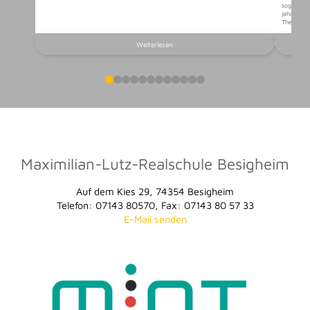
sogenannt
jahrgangs
Themen au
Weiterlesen
0
1
2
3
4
5
6
7
8
9
10
11
Maximilian-Lutz-Realschule Besigheim
Auf dem Kies 29, 74354 Besigheim
Telefon: 07143 80570, Fax: 07143 80 57 33
E-Mail senden