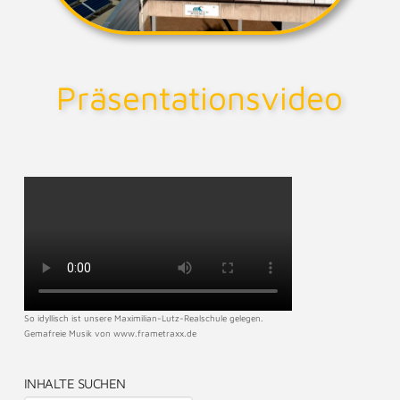
Präsentationsvideo
So idyllisch ist unsere Maximilian-Lutz-Realschule gelegen.
Gemafreie Musik von www.frametraxx.de
INHALTE SUCHEN