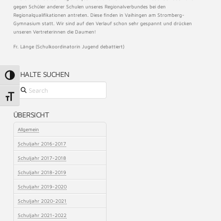
gegen Schüler anderer Schulen unseres Regionalverbundes bei den
Regionalqualifikationen antreten. Diese finden in Vaihingen am Stromberg-
Gymnasium statt. Wir sind auf den Verlauf schon sehr gespannt und drücken
unseren Vertreterinnen die Daumen!
Fr. Länge (Schulkoordinatorin Jugend debattiert)
INHALTE SUCHEN
Umschalten auf hohe Kontraste
Search
Schrift vergrößern
ÜBERSICHT
Allgemein
Schuljahr 2016-2017
Schuljahr 2017-2018
Schuljahr 2018-2019
Schuljahr 2019-2020
Schuljahr 2020-2021
Schuljahr 2021-2022