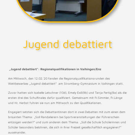
Jugend debattiert
„Jugend debattiert“: Regionalqualifikationen in Vaihingen/Enz
Am Mittwoch, den 12.02.´20 fanden die Regionalqualifikationsrunden des
Wettbewerbes „Jugend debattiert“ am Stromberg-Gymnasium in Vaihingen statt.
Zuvor hatten sich Isabelle Letschner (10d), Emely Exß(9b) und Tanja Fertig(9a) als die
ersten drei des Schulfinales dafür qualifiziert. Gemeinsam mit Fr.Simmler, Fr.Länge
und Hr. Herbst fuhren sie nun am Mittwoch zu den Qualifikationen.
Engagiert setzten sich die Debattantinnen dort in zwei Debatten mit zum einen dem
brisanten Thema: „Soll Randalierern bei Sportveranstaltungen der Führerschein
entzogen werden?“ und zum anderen dem Thema: „Soll die Schule Schülerinnen und
Schüler besonders belohnen, die sich in ihrer Freizeit gesellschaftlich engagieren?“
auseinander.