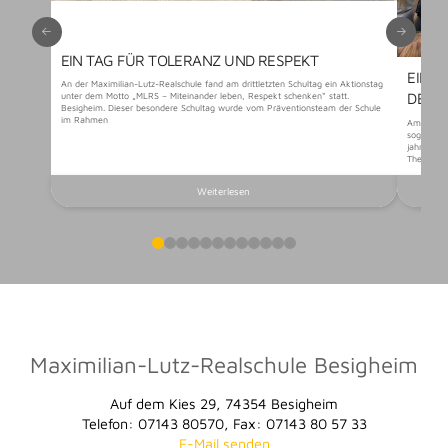
EIN TAG FÜR TOLERANZ UND RESPEKT
EIN 
An der Maximilian-Lutz-Realschule fand am drittletzten Schultag ein Aktionstag
DER 
unter dem Motto „MLRS – Miteinander leben, Respekt schenken“ statt.
Besigheim. Dieser besondere Schultag wurde vom Präventionsteam der Schule
im Rahmen
Am vorlet
sogenannt
jahrgangs
Themen au
Weiterlesen
0
1
2
3
4
5
6
7
8
9
10
11
Maximilian-Lutz-Realschule Besigheim
Auf dem Kies 29, 74354 Besigheim
Telefon: 07143 80570, Fax: 07143 80 57 33
E-Mail senden