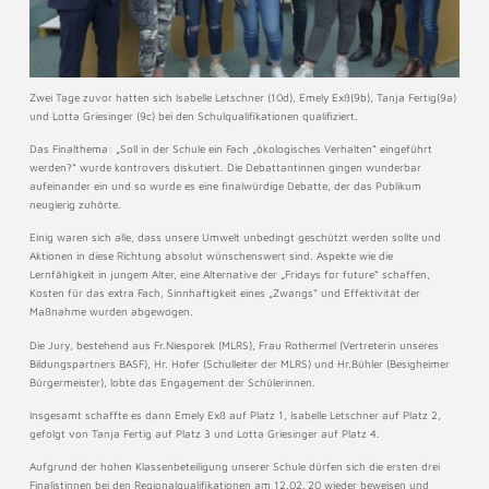
Zwei Tage zuvor hatten sich Isabelle Letschner (10d), Emely Exß(9b), Tanja Fertig(9a)
und Lotta Griesinger (9c) bei den Schulqualifikationen qualifiziert.
Das Finalthema: „Soll in der Schule ein Fach „ökologisches Verhalten“ eingeführt
werden?“ wurde kontrovers diskutiert. Die Debattantinnen gingen wunderbar
aufeinander ein und so wurde es eine finalwürdige Debatte, der das Publikum
neugierig zuhörte.
Einig waren sich alle, dass unsere Umwelt unbedingt geschützt werden sollte und
Aktionen in diese Richtung absolut wünschenswert sind. Aspekte wie die
Lernfähigkeit in jungem Alter, eine Alternative der „Fridays for future“ schaffen,
Kosten für das extra Fach, Sinnhaftigkeit eines „Zwangs“ und Effektivität der
Maßnahme wurden abgewogen.
Die Jury, bestehend aus Fr.Niesporek (MLRS), Frau Rothermel (Vertreterin unseres
Bildungspartners BASF), Hr. Hofer (Schulleiter der MLRS) und Hr.Bühler (Besigheimer
Bürgermeister), lobte das Engagement der Schülerinnen.
Insgesamt schaffte es dann Emely Exß auf Platz 1, Isabelle Letschner auf Platz 2,
gefolgt von Tanja Fertig auf Platz 3 und Lotta Griesinger auf Platz 4.
Aufgrund der hohen Klassenbeteiligung unserer Schule dürfen sich die ersten drei
Finalistinnen bei den Regionalqualifikationen am 12.02.`20 wieder beweisen und