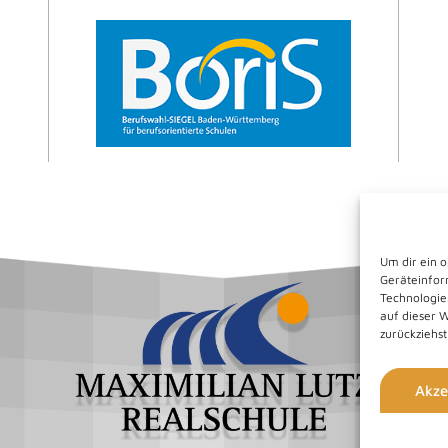
Um dir ein 
Geräteinfor
Technologie
auf dieser 
zurückziehs
Akze