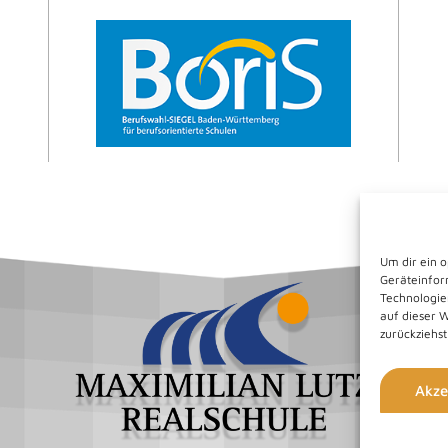
Um dir ein 
Geräteinfor
Technologie
auf dieser 
zurückziehs
Akze