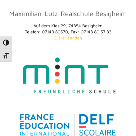
Maximilian-Lutz-Realschule Besigheim
Auf dem Kies 29, 74354 Besigheim
Telefon: 07143 80570, Fax: 07143 80 57 33
E-Mail senden
Umschalten auf hohe Kontraste
Schrift vergrößern