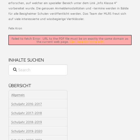
erforschen, auf welcher ein spezieller Bereich unter dem Link „Info Klasse 4“
vorbereitet wurde. Die genauen Anmeldemodalitäten und -termine werden in Bälde
für alle Besigheimer Schulen veröffentlicht werden. Das Team der MLRS freut sich
auf viele interessierte und wissbegierige Viertklässler.
Felix Kron
Failed to fetch Error: URL to the PDF file must be on exactly the same domain as
the current web page.
Click here for more info
INHALTE SUCHEN
Search
ÜBERSICHT
Allgemein
Schuljahr 2016-2017
Schuljahr 2017-2018
Schuljahr 2018-2019
Schuljahr 2019-2020
Schuljahr 2020-2021