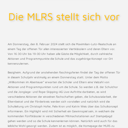
Die MLRS stellt sich vor
Am Donnerstag, den 8. Februar 2024 stellt sich die Maximilian-Lutz-Realschule an
einem Tag der offenen Tür allen interessierten Viertklässlern und deren Eltern vor.
Von 16:30 Uhr bis 19:00 Uhr haben alle Gäste die Möglichkeit, durch zahlreiche
Aktionen und Programmpunkte die Schule und das zugehörige Konzept vor Ort
kennenzulernen.
Besigheim. Aufgrund der anstehenden Faschingsferien findet der Tag der offenen Tür
in diesem Schuljahr erstmalig an einem Donnerstag statt. Unter dem Motto
„Willkommen im Abenteuer“ erwarten die Schüler und Eltern eine Vielzahl von
Aktionen und Programmpunkten rund um die Schule. So werden z.B. der Schulchor
und die Jonglage- und Rope-Skipping-AG Live-Auftritte darbieten, es wird
verschiedene Aktionen der einzelnen Fachschaften geben, die Schulsozialarbeit, der
Elternbeirat und der Förderkreis werden sich vorstellen und natürlich wird die
Schulleitung um Christoph Hofer, Felix Kron und Katrin Weis über das Schulkonzept
informieren. Ein Highlight wird mit Sicherheit ein Gewinnspiel sein, in welchem die
kommenden Fünftklässler in verschiedenen Mitmachstationen auf Stempeljagd
gehen werden und so die Schule kennenlernen können. Natürlich wird auch für das
leibliche Wohl gesorgt werden. Zudem ist es möglich, die Homepage der MLRS zu