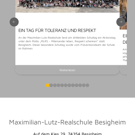
EIN TAG FÜR TOLERANZ UND RESPEKT
EIN 
An der Maximilian-Lutz-Realschule fand am drittletzten Schultag ein Aktionstag
DER 
unter dem Motto „MLRS – Miteinander leben, Respekt schenken“ statt.
Besigheim. Dieser besondere Schultag wurde vom Präventionsteam der Schule
im Rahmen
Am vorlet
sogenannt
jahrgangs
Themen au
Weiterlesen
0
1
2
3
4
5
6
7
8
9
10
11
Maximilian-Lutz-Realschule Besigheim
Auf dem Kies 29, 74354 Besigheim