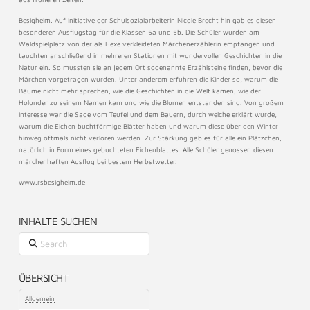
Besigheim. Auf Initiative der Schulsozialarbeiterin Nicole Brecht hin gab es diesen
besonderen Ausflugstag für die Klassen 5a und 5b. Die Schüler wurden am
Waldspielplatz von der als Hexe verkleideten Märchenerzählerin empfangen und
tauchten anschließend in mehreren Stationen mit wundervollen Geschichten in die
Natur ein. So mussten sie an jedem Ort sogenannte Erzählsteine finden, bevor die
Märchen vorgetragen wurden. Unter anderem erfuhren die Kinder so, warum die
Bäume nicht mehr sprechen, wie die Geschichten in die Welt kamen, wie der
Holunder zu seinem Namen kam und wie die Blumen entstanden sind. Von großem
Interesse war die Sage vom Teufel und dem Bauern, durch welche erklärt wurde,
warum die Eichen buchtförmige Blätter haben und warum diese über den Winter
hinweg oftmals nicht verloren werden. Zur Stärkung gab es für alle ein Plätzchen,
natürlich in Form eines gebuchteten Eichenblattes. Alle Schüler genossen diesen
märchenhaften Ausflug bei bestem Herbstwetter.
www.rsbesigheim.de
INHALTE SUCHEN
Search
ÜBERSICHT
Allgemein