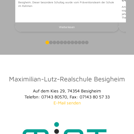
Besigheim. Dieser besondere Schultag wurde vom Präventionsteam der Schule
im Rahmen
Am vorlet
sogenannt
jahrgangs
Themen au
Weiterlesen
0
1
2
3
4
5
6
7
8
9
10
11
Maximilian-Lutz-Realschule Besigheim
Auf dem Kies 29, 74354 Besigheim
Telefon: 07143 80570, Fax: 07143 80 57 33
E-Mail senden