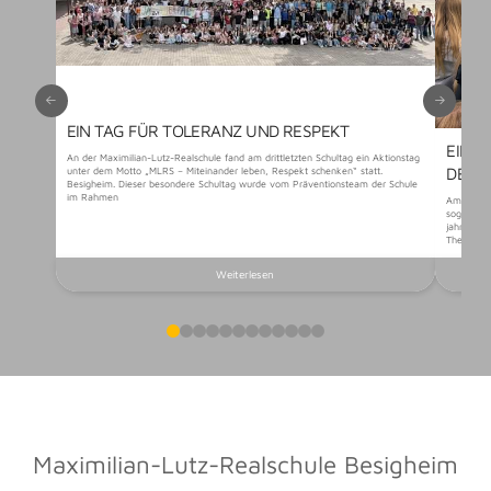
EIN TAG FÜR TOLERANZ UND RESPEKT
EIN 
An der Maximilian-Lutz-Realschule fand am drittletzten Schultag ein Aktionstag
DER 
unter dem Motto „MLRS – Miteinander leben, Respekt schenken“ statt.
Besigheim. Dieser besondere Schultag wurde vom Präventionsteam der Schule
im Rahmen
Am vorlet
sogenannt
jahrgangs
Themen au
Weiterlesen
0
1
2
3
4
5
6
7
8
9
10
11
Maximilian-Lutz-Realschule Besigheim