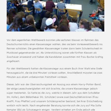
Vor dem eigentlichen Wettbewerb konnten alle sechsten Klassen im Rahmen des
Deutschunterrichts einen Klassensieger wählen, den sie beim Vorlesewettbewerb ins
Rennen schickten. Die gewählten Klassensieger traten dann beim Schulentscheid im
Musiksaal gegeneinander an. Als Unterstützung waren alle fünften Klassen als
Zuschauer anwesend und haben die Kandidaten zusammen mit Frau Bucher kräftig
angefeuert.
Für den Wettbewerb hatten die Klassensieger aus einem Buch ihrer Wahl eine Stelle
herausgesucht, die sie drei Minuten vorlesen sollten. Anschließend mussten sie zwei
Minuten aus einem unbekannten Fremdtext vorlesen.
Dieses Jahr war der Überraschungstext ein Auszug aus einem Harry-Potter-Band,
der einige Leseschwierigkeiten mit sich brachte, die unsere Klassensieger jedoch
super meisterten. So hatte es die Jury, welche in diesem Jahr aus dem Schulleiter
(Hr. Hofer), dem Bibliothekar (Hr. Schützler) sowie zwei Deutschlehrerinnen (Frau
Krafft, Frau Pfeiffer) und unserem Schülersprecher bestand, bei ihrer Entscheidung
wirklich nicht leicht. Nach eingehender Beratung konnte sich die Jury auf Mia Sofie
Kempter (6b) als Schulsiegerin einigen. Verdient erhielten am Ende jedoch alle