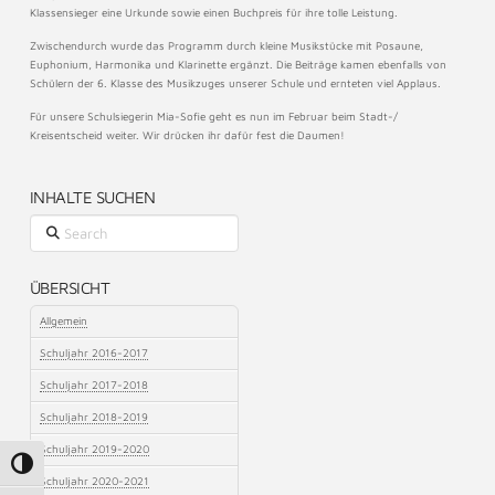
Klassensieger eine Urkunde sowie einen Buchpreis für ihre tolle Leistung.
Zwischendurch wurde das Programm durch kleine Musikstücke mit Posaune,
Euphonium, Harmonika und Klarinette ergänzt. Die Beiträge kamen ebenfalls von
Schülern der 6. Klasse des Musikzuges unserer Schule und ernteten viel Applaus.
Für unsere Schulsiegerin Mia-Sofie geht es nun im Februar beim Stadt-/
Kreisentscheid weiter. Wir drücken ihr dafür fest die Daumen! ​
INHALTE SUCHEN
Search
ÜBERSICHT
Allgemein
Schuljahr 2016-2017
Schuljahr 2017-2018
Schuljahr 2018-2019
Schuljahr 2019-2020
Umschalten auf hohe Kontraste
Schuljahr 2020-2021