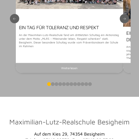
EIN TAG FÜR TOLERANZ UND RESPEKT
EIN 
An der Maximilian-Lutz-Realschule fand am drittletzten Schultag ein Aktionstag
DER 
unter dem Motto „MLRS – Miteinander leben, Respekt schenken“ statt.
Besigheim. Dieser besondere Schultag wurde vom Präventionsteam der Schule
im Rahmen
Am vorlet
sogenannt
jahrgangs
Themen au
Weiterlesen
0
1
2
3
4
5
6
7
8
9
10
11
Maximilian-Lutz-Realschule Besigheim
Auf dem Kies 29, 74354 Besigheim