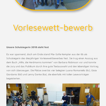
Vorlesewett-bewerb
Unsere Schulsiegerin 2018 steht fest
Es war spannend, doch am Ende stand Mia-Sofie Kempter aus der 6b als
Schulsiegerin des diesjährigen Vorlesewettbewerbes fest. Sie trug einen Auszug aus
dem Buch „Hilfe, die Herdmanns kommen“ von Barbara Robinson vor und konnte
die Jury und das Publikum durch ihre gute Textauswahl und den lebendigen Vortrag
von sich überzeugen. Die Plätze zwei bis vier belegten Luana Romaniello (6c), Gioia
Giordanio (6d) und Lenny Danke (6a), die ebenfalls mit tollen Lesevorträgen
begeisterten.