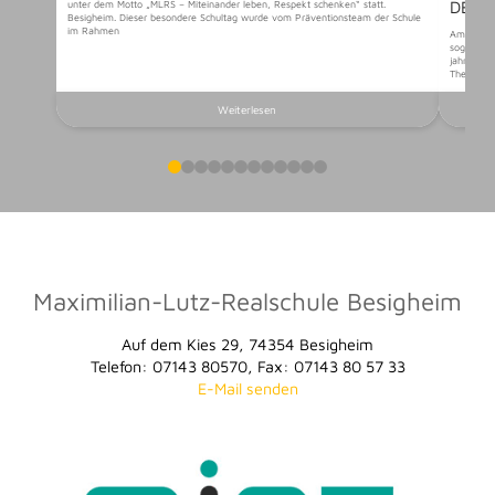
DER 
unter dem Motto „MLRS – Miteinander leben, Respekt schenken“ statt.
Besigheim. Dieser besondere Schultag wurde vom Präventionsteam der Schule
im Rahmen
Am vorlet
sogenannt
jahrgangs
Themen au
Weiterlesen
0
1
2
3
4
5
6
7
8
9
10
11
Maximilian-Lutz-Realschule Besigheim
Auf dem Kies 29, 74354 Besigheim
Telefon: 07143 80570, Fax: 07143 80 57 33
E-Mail senden