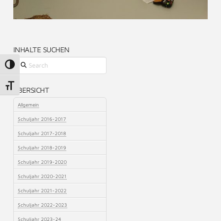
INHALTE SUCHEN
Search
Umschalten auf hohe Kontraste
Schrift vergrößern
ÜBERSICHT
Allgemein
Schuljahr 2016-2017
Schuljahr 2017-2018
Schuljahr 2018-2019
Schuljahr 2019-2020
Schuljahr 2020-2021
Schuljahr 2021-2022
Schuljahr 2022-2023
Schuljahr 2023-24