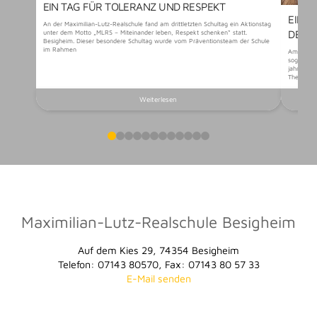
EIN TAG FÜR TOLERANZ UND RESPEKT
EIN 
An der Maximilian-Lutz-Realschule fand am drittletzten Schultag ein Aktionstag
DER 
unter dem Motto „MLRS – Miteinander leben, Respekt schenken“ statt.
Besigheim. Dieser besondere Schultag wurde vom Präventionsteam der Schule
im Rahmen
Am vorlet
sogenannt
jahrgangs
Themen au
Weiterlesen
0
1
2
3
4
5
6
7
8
9
10
11
Maximilian-Lutz-Realschule Besigheim
Auf dem Kies 29, 74354 Besigheim
Telefon: 07143 80570, Fax: 07143 80 57 33
E-Mail senden