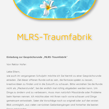
MLRS-Traumfabrik
Einladung zur Gesprächsrunde „MLRS-Traumfabrik“
Von Rektor Hofer:
Liebe Eltern,
wie auch im vergangenen Schuljahr möchte ich Sie hiermit zu einer Gesprächsrunde
einladen. Ziel dieser offenen Runde soll es sein, die Fantasie spielen zu lassen,
kreative Ideen zu finden und in die Zukunft zu schauen. Bitte verstehen Sie die Runde
nicht als „Meckerstunde“, bei der endlich mal richtig abgeladen werden kann. Um
Dinge zu ändern und zu verbessern, muss man natürlich Missstände oder Probleme
beim Namen nennen. Ich möchte aber mit Ihnen nach vorne schauen und Dinge
gemeinsam entwickeln. Seien die Vorschläge noch so originell oder auf den ersten
Blick unmöglich, aus vielen verrückten Gedankengängen sind hinterher die besten
Dinge entstanden.