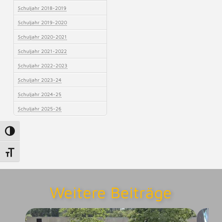
Schuljahr 2018-2019
Schuljahr 2019-2020
Schuljahr 2020-2021
Schuljahr 2021-2022
Schuljahr 2022-2023
Schuljahr 2023-24
Schuljahr 2024-25
Schuljahr 2025-26
Umschalten auf hohe Kontraste
Schrift vergrößern
Weitere Beiträge