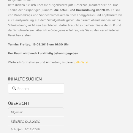
Bitte melden Sie sich über die ausgedruckte pdf-Datei zur „Traumfabrik“ an. Das
Thema der diesjährigen „Runde“:
die Schul- und Hausordnung der MLRS.
Es soll
von Baseballcaps und Sonnenblumenkernen über Energydrinks und Kopfhörern bis
zur Handynutzung auf dem Schulgelände gehen. An diesem Abend können wir die
Schulordnung nicht neu beschließen, dafür braucht es die Beschlüsse der GLK und
der Schulkonferenz. Aber ich würde gerne erfahren, wie Sie zu den verschiedenen
Bereichen stehen.
Termin: Freitag, 15.03.2019 um 16:30 Uhr
Der Raum wird noch kurzfristig bekanntgegeben
Weitere Informationen und Anmeldung in dieser
pdf-Datei
INHALTE SUCHEN
Search
ÜBERSICHT
Allgemein
Schuljahr 2016-2017
Schuljahr 2017-2018